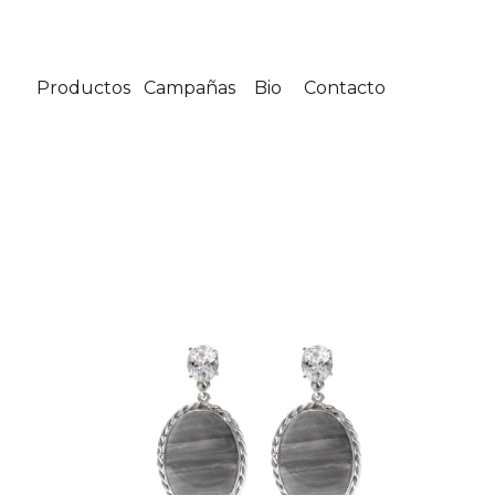
Productos
Campañas
Bio
Contacto
SILVER
Collar
Aros
Anillos
Anillo
GOLD
Collar
Aros